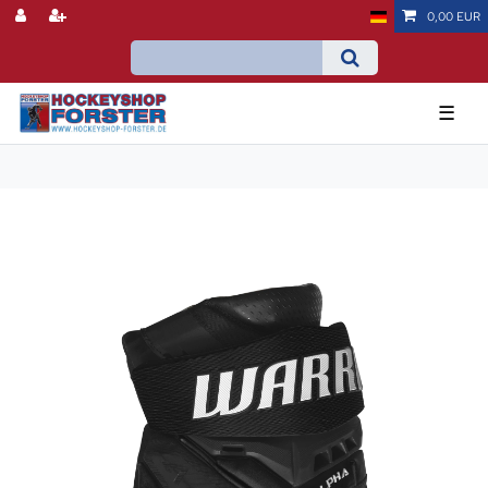
0,00 EUR
☰