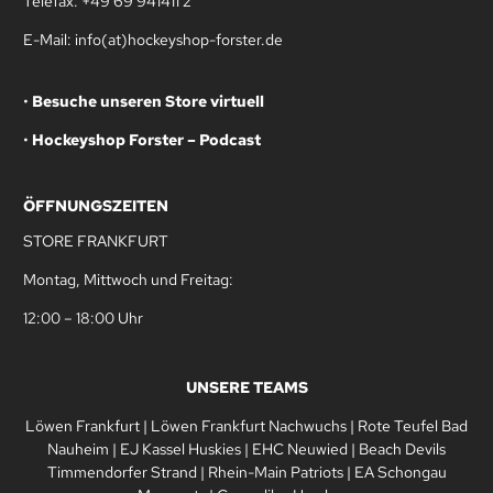
Telefax: +49 69 941411 2
E-Mail: info(at)hockeyshop-forster.de
•
Besuche unseren Store virtuell
•
Hockeyshop Forster – Podcast
ÖFFNUNGSZEITEN
STORE FRANKFURT
Montag, Mittwoch und Freitag:
12:00 – 18:00 Uhr
UNSERE TEAMS
Löwen Frankfurt
|
Löwen Frankfurt Nachwuchs
|
Rote Teufel Bad
Nauheim
|
EJ Kassel Huskies
|
EHC Neuwied
|
Beach Devils
Timmendorfer Strand
|
Rhein-Main Patriots
|
EA Schongau