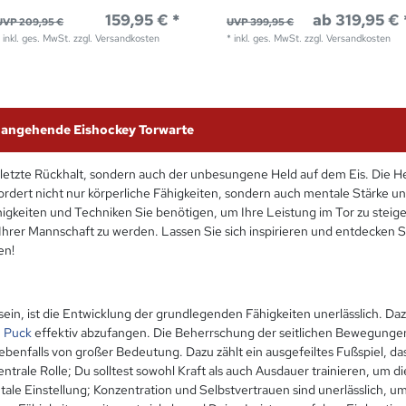
159,95 € *
ab 319,95 € 
UVP 209,95 €
UVP 399,95 €
*
inkl. ges. MwSt.
zzgl.
Versandkosten
*
inkl. ges. MwSt.
zzgl.
Versandkosten
für angehende Eishockey Torwarte
r letzte Rückhalt, sondern auch der unbesungene Held auf dem Eis. Die 
ordert nicht nur körperliche Fähigkeiten, sondern auch mentale Stärke un
gkeiten und Techniken Sie benötigen, um Ihre Leistung im Tor zu steige
Ihrer Mannschaft zu werden. Lassen Sie sich inspirieren und entdecken Sie
en!
sein, ist die Entwicklung der grundlegenden Fähigkeiten unerlässlich. Da
n
Puck
effektiv abzufangen. Die Beherrschung der seitlichen Bewegungen
enfalls von großer Bedeutung. Dazu zählt ein ausgefeiltes Fußspiel, das Di
zentrale Rolle; Du solltest sowohl Kraft als auch Ausdauer trainieren, um 
ntale Einstellung; Konzentration und Selbstvertrauen sind unerlässlich, um