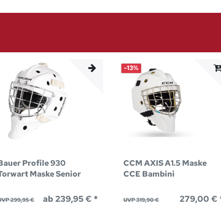
-13%
Bauer Profile 930
CCM AXIS A1.5 Maske
Torwart Maske Senior
CCE Bambini
ab 239,95 € *
279,00 € 
UVP 299,95 €
UVP 319,90 €