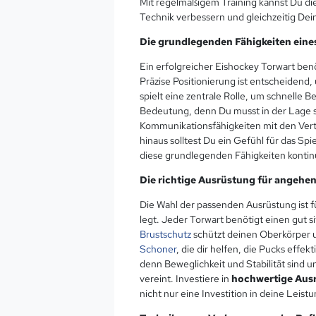
Mit regelmäßigem Training kannst Du die
Technik verbessern und gleichzeitig Dein
Die grundlegenden Fähigkeiten eine
Ein erfolgreicher Eishockey Torwart ben
Präzise Positionierung ist entscheidend
spielt eine zentrale Rolle, um schnell
Bedeutung, denn Du musst in der Lage s
Kommunikationsfähigkeiten mit den Verte
hinaus solltest Du ein Gefühl für das S
diese grundlegenden Fähigkeiten kontinui
Die richtige Ausrüstung für angehe
Die Wahl der passenden Ausrüstung ist 
legt. Jeder Torwart benötigt einen gut 
Brustschutz
schützt deinen Oberkörper un
Schoner
, die dir helfen, die Pucks eff
denn Beweglichkeit und Stabilität sind une
vereint. Investiere in
hochwertige Aus
nicht nur eine Investition in deine Leist