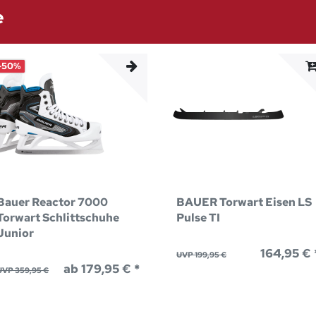
e
-50%
Bauer Reactor 7000
BAUER Torwart Eisen LS
Torwart Schlittschuhe
Pulse TI
Junior
164,95 € 
UVP 199,95 €
ab 179,95 € *
UVP 359,95 €