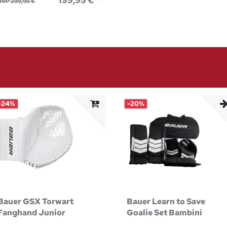
UVP 299,95 €
-24%
-20%
Bauer GSX Torwart
Bauer Learn to Save
Fanghand Junior
Goalie Set Bambini