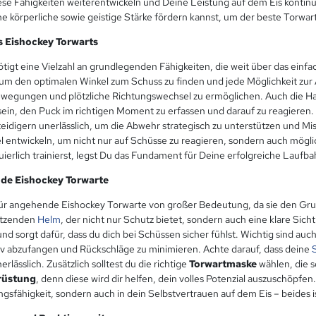
se Fähigkeiten weiterentwickeln und Deine Leistung auf dem Eis kontinui
e körperliche sowie geistige Stärke fördern kannst, um der beste Torwar
s Eishockey Torwarts
ötigt eine Vielzahl an grundlegenden Fähigkeiten, die weit über das ein
, um den optimalen Winkel zum Schuss zu finden und jede Möglichkeit zur
e Bewegungen und plötzliche Richtungswechsel zu ermöglichen. Auch die 
ein, den Puck im richtigen Moment zu erfassen und darauf zu reagieren
idigern unerlässlich, um die Abwehr strategisch zu unterstützen und M
piel entwickeln, um nicht nur auf Schüsse zu reagieren, sondern auch m
erlich trainierst, legst Du das Fundament für Deine erfolgreiche Laufba
nde Eishockey Torwarte
für angehende Eishockey Torwarte von großer Bedeutung, da sie den Grun
sitzenden
Helm
, der nicht nur Schutz bietet, sondern auch eine klare Sich
d sorgt dafür, dass du dich bei Schüssen sicher fühlst. Wichtig sind auch
ektiv abzufangen und Rückschläge zu minimieren. Achte darauf, dass deine
rlässlich. Zusätzlich solltest du die richtige
Torwartmaske
wählen, die 
rüstung
, denn diese wird dir helfen, dein volles Potenzial auszuschöpfen.
ungsfähigkeit, sondern auch in dein Selbstvertrauen auf dem Eis – beides is