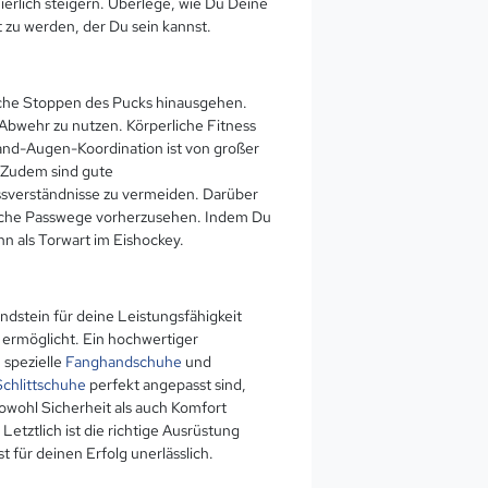
erlich steigern. Überlege, wie Du Deine
t zu werden, der Du sein kannst.
fache Stoppen des Pucks hinausgehen.
 Abwehr zu nutzen. Körperliche Fitness
Hand-Augen-Koordination ist von großer
. Zudem sind gute
issverständnisse zu vermeiden. Darüber
ögliche Passwege vorherzusehen. Indem Du
hn als Torwart im Eishockey.
dstein für deine Leistungsfähigkeit
t ermöglicht. Ein hochwertiger
 spezielle
Fanghandschuhe
und
Schlittschuhe
perfekt angepasst sind,
sowohl Sicherheit als auch Komfort
 Letztlich ist die richtige Ausrüstung
t für deinen Erfolg unerlässlich.