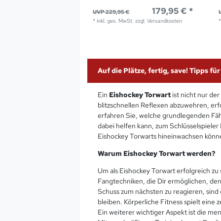
179,95 € *
UVP 229,95 €
*
inkl. ges. MwSt.
zzgl.
Versandkosten
Auf die Plätze, fertig, save! Tipps 
Ein
Eishockey Torwart
ist nicht nur de
blitzschnellen Reflexen abzuwehren, erf
erfahren Sie, welche grundlegenden Fähi
dabei helfen kann, zum Schlüsselspieler 
Eishockey Torwarts hineinwachsen könn
Warum Eishockey Torwart werden?
Um als Eishockey Torwart erfolgreich zu 
Fangtechniken, die Dir ermöglichen, de
Schuss zum nächsten zu reagieren, sind eb
bleiben. Körperliche Fitness spielt eine 
Ein weiterer wichtiger Aspekt ist die me