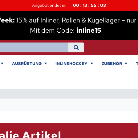
Angebot endet in:
00
13
55
02
Week:
15% auf Inliner, Rollen & Kugellager – nur 
Mit dem Code:
inline15
AUSRÜSTUNG
INLINEHOCKEY
ZUBEHÖR
lie Artikel