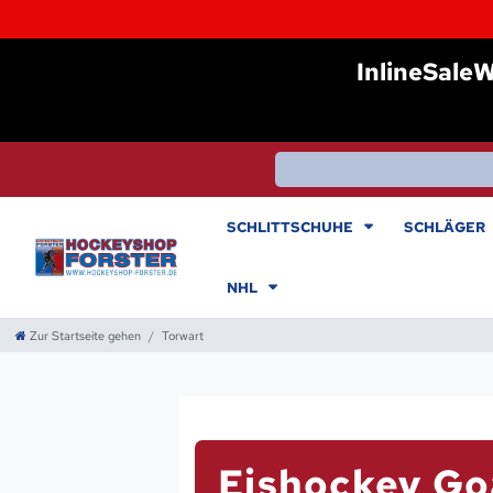
I
nlineSale
SCHLITTSCHUHE
SCHLÄGER
NHL
Zur Startseite gehen
Torwart
Eishockey Goa