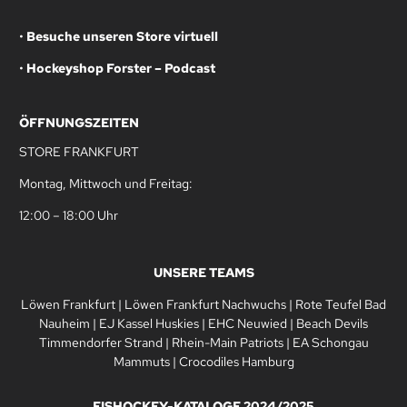
•
Besuche unseren Store virtuell
•
Hockeyshop Forster – Podcast
ÖFFNUNGSZEITEN
STORE FRANKFURT
Montag, Mittwoch und Freitag:
12:00 – 18:00 Uhr
UNSERE TEAMS
Löwen Frankfurt
|
Löwen Frankfurt Nachwuchs
|
Rote Teufel Bad
Nauheim
|
EJ Kassel Huskies
|
EHC Neuwied
|
Beach Devils
Timmendorfer Strand
|
Rhein-Main Patriots
|
EA Schongau
Mammuts
|
Crocodiles Hamburg
EISHOCKEY-KATALOGE 2024/2025