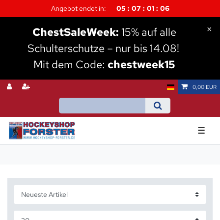
Angebot endet in:
05
07
01
06
×
Chest
SaleWeek:
15% auf alle
Schulterschutze – nur bis 14.08!
Mit dem Code:
chestweek15
0,00 EUR
☰