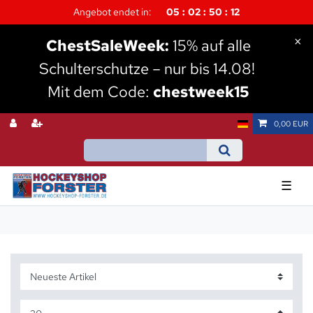
Angebot endet in:
05
02
50
11
×
Chest
SaleWeek:
15% auf alle
Schulterschutze – nur bis 14.08!
Mit dem Code:
chestweek15
0,00 EUR
☰