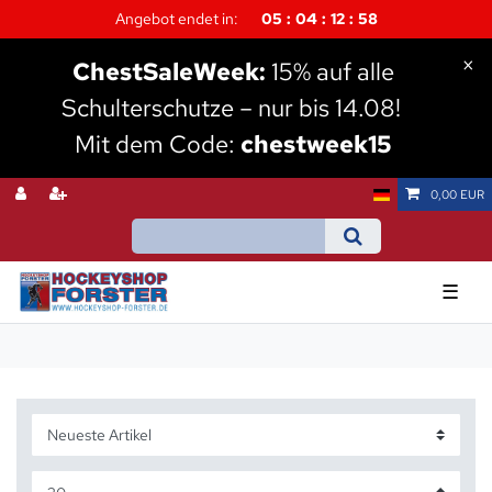
Angebot endet in:
05
04
12
58
×
Chest
SaleWeek:
15% auf alle
Schulterschutze – nur bis 14.08!
Mit dem Code:
chestweek15
0,00 EUR
☰