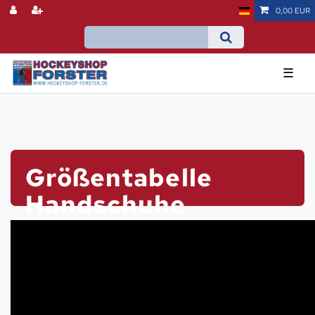
0,00 EUR
☰
Größentabelle
Handschuhe