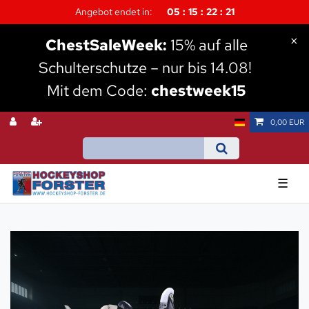
Angebot endet in:
05
15
22
19
×
Chest
SaleWeek:
15% auf alle
Schulterschutze – nur bis 14.08!
Mit dem Code:
chestweek15
0,00 EUR
☰