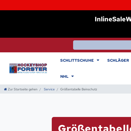
I
nlineSale
SCHLITTSCHUHE
SCHLÄGER
NHL
Zur Startseite gehen
Service
Größentabelle Beinschutz
Größentabell