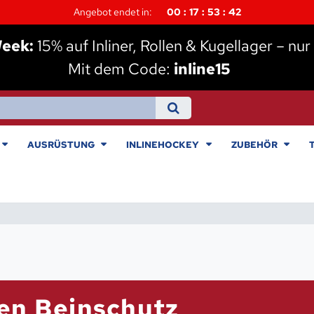
Angebot endet in:
00
17
53
41
Week:
15% auf Inliner, Rollen & Kugellager – nur 
Mit dem Code:
inline15
AUSRÜSTUNG
INLINEHOCKEY
ZUBEHÖR
en Beinschutz