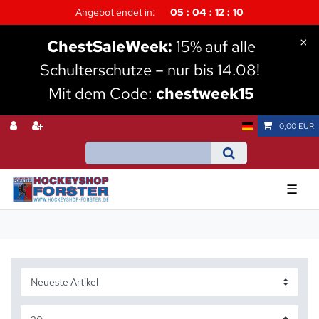
Angebot endet in:
05
04
12
10
×
Chest
SaleWeek:
15% auf alle
Schulterschutze – nur bis 14.08!
Mit dem Code:
chestweek15
0,00 EUR
☰