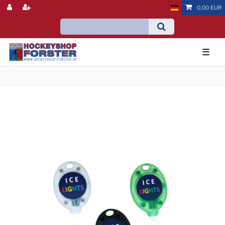
0,00 EUR
☰