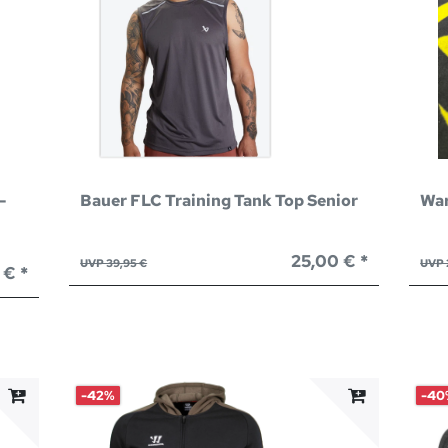
-
Bauer FLC Training Tank Top Senior
War
25,00 € *
UVP 39,95 €
UVP 
 € *
-42%
-40