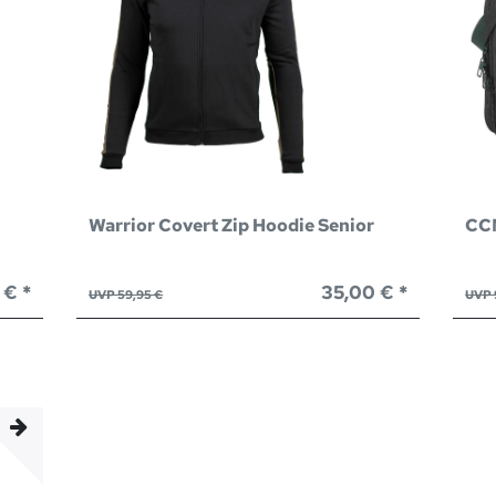
Warrior Covert Zip Hoodie Senior
CCM
 € *
35,00 € *
UVP 59,95 €
UVP 