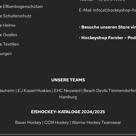
e Ellbenbogenschützer
E-Mail: info(at)hockeyshop-fo
e Schulterschutz
le Helme
•
Besuche unseren Store vir
e Goalies
•
Hockeyshop Forster – Pod
 Textilien
gungen
UNSERE TEAMS
Nauheim
|
EJ Kassel Huskies
|
EHC Neuwied
|
Beach Devils Timmendorfer
Hamburg
EISHOCKEY-KATALOGE 2024/2025
Bauer Hockey
|
CCM Hockey
|
Warrior Hockey Teamwear