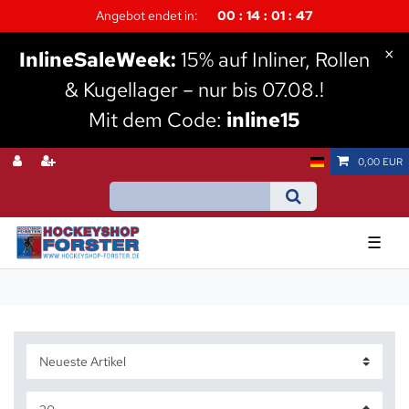
Angebot endet in:
00
14
01
47
×
I
nlineSaleWeek:
15% auf Inliner, Rollen
& Kugellager – nur bis 07.08.!
Mit dem Code:
inline15
0,00 EUR
☰