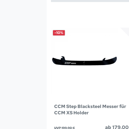
-10%
CCM Step Blacksteel Messer für
CCM XS Holder
ab 179,00
UVP 199,90 €