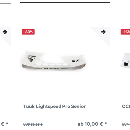
-83%
-16
Tuuk Lightspeed Pro Senior
CCM
 € *
ab 10,00 € *
UVP 59,95 €
UVP 