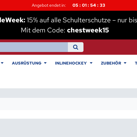
Angebot endet in:
05
01
54
32
leWeek:
15% auf alle Schulterschutze – nur bi
Mit dem Code:
chestweek15
AUSRÜSTUNG
INLINEHOCKEY
ZUBEHÖR