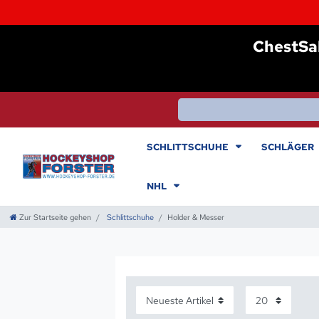
Chest
Sa
SCHLITTSCHUHE
SCHLÄGER
NHL
Zur Startseite gehen
Schlittschuhe
Holder & Messer