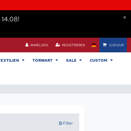
×
s 14.08!
ANMELDEN
REGISTRIEREN
0,00 EUR
TEXTILIEN
TORWART
SALE
CUSTOM
Filter