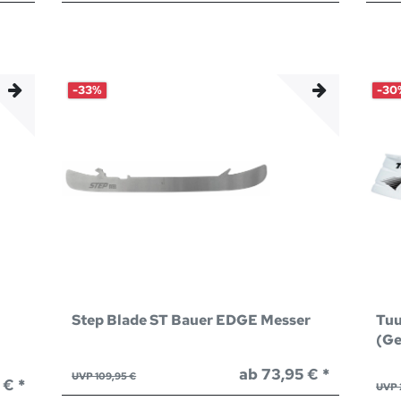
-33%
-30
Step Blade ST Bauer EDGE Messer
Tuu
(Ge
ab 73,95 € *
UVP 109,95 €
 € *
UVP 