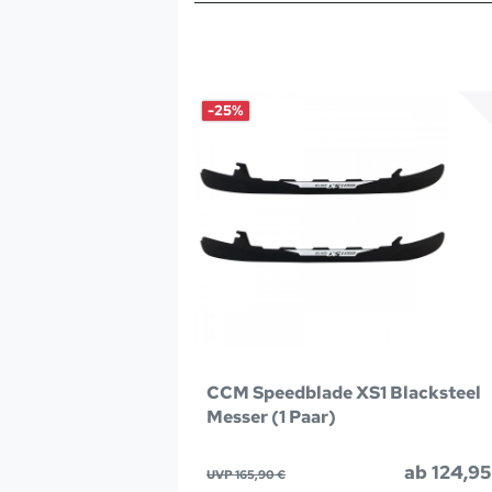
-25%
CCM Speedblade XS1 Blacksteel
Messer (1 Paar)
ab 124,95
UVP 165,90 €