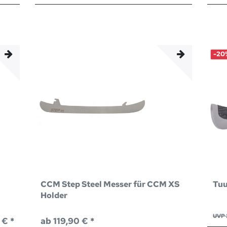
-20
CCM Step Steel Messer für CCM XS
Tuu
Holder
UVP 
 € *
ab 119,90 € *