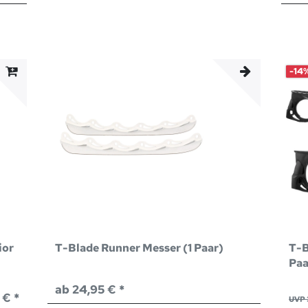
-14
ior
T-Blade Runner Messer (1 Paar)
T-B
Paa
ab 24,95 € *
 € *
UVP 