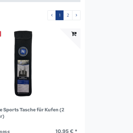
1
2
e Sports Tasche für Kufen (2
r)
10,95 € *
1,95 €