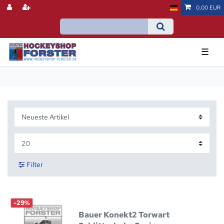
0,00 EUR
☰
Filter
-29%
Bauer Konekt2 Torwart