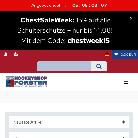
Angebot endet in:
05
05
03
07
×
Chest
SaleWeek:
15% auf alle
Schulterschutze – nur bis 14.08!
Mit dem Code:
chestweek15
0,00 EUR
☰