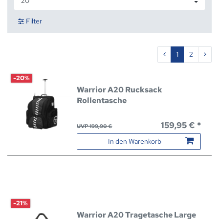
Filter
1
2
-20%
Warrior A20 Rucksack
Rollentasche
159,95 € *
UVP 199,90 €
In den Warenkorb
-21%
Warrior A20 Tragetasche Large