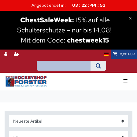
Angebot endet in:
03
22
44
52
×
Chest
SaleWeek:
15% auf alle
Schulterschutze – nur bis 14.08!
Mit dem Code:
chestweek15
0,00 EUR
☰