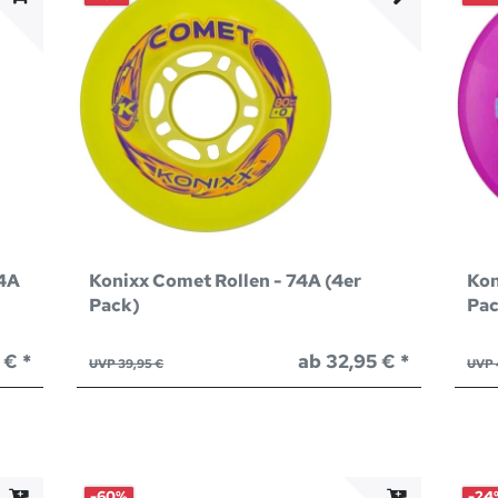
74A
Konixx Comet Rollen - 74A (4er
Kon
Pack)
Pac
 € *
ab 32,95 € *
UVP 39,95 €
UVP 
-60%
-24