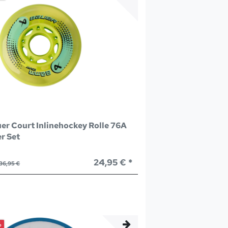
er Court Inlinehockey Rolle 76A
er Set
24,95 € *
36,95 €
%