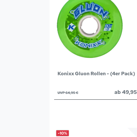
Konixx Gluon Rollen - (4er Pack)
ab 49,95
UVP 64,95 €
-10%