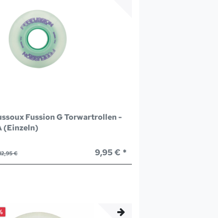
ssoux Fussion G Torwartrollen -
 (Einzeln)
9,95 € *
12,95 €
%