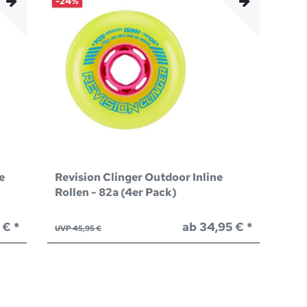
-24%
e
Revision Clinger Outdoor Inline
Rollen - 82a (4er Pack)
 € *
ab 34,95 € *
UVP 45,95 €