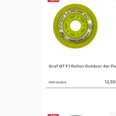
Graf QT F.1 Rollen Outdoor 4er P
12,50
UVP 24,95 €