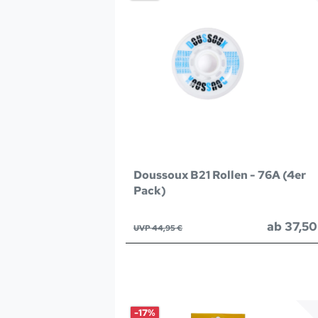
Doussoux B21 Rollen - 76A (4er
Pack)
ab 37,50
UVP 44,95 €
-17%