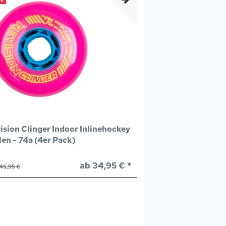
ision Clinger Indoor Inlinehockey
len - 74a (4er Pack)
ab 34,95 € *
45,95 €