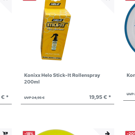
Konixx Helo Stick-It Rollenspray
Kon
200ml
UVP 
 € *
19,95 € *
UVP 24,95 €
-18%
-20