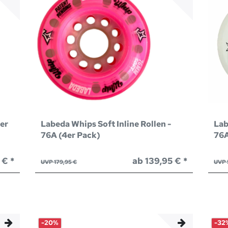
er
Labeda Whips Soft Inline Rollen -
Lab
76A (4er Pack)
76A
 € *
ab 139,95 € *
UVP 179,95 €
UVP 
-20%
-32