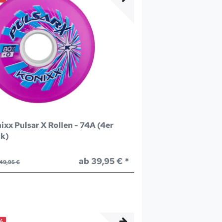
ixx Pulsar X Rollen - 74A (4er
k)
ab 39,95 € *
49,95 €
%