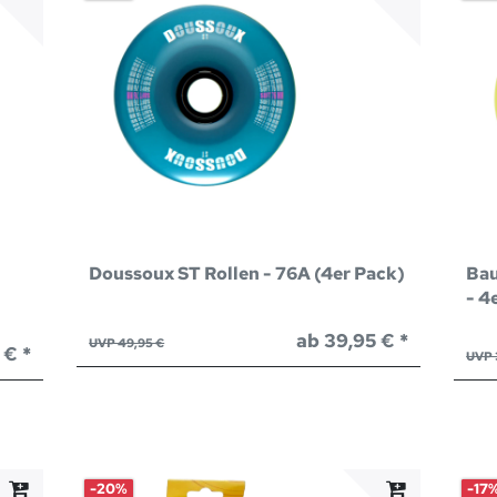
Doussoux ST Rollen - 76A (4er Pack)
Bau
- 4
ab 39,95 € *
UVP 49,95 €
 € *
UVP 
-20%
-17