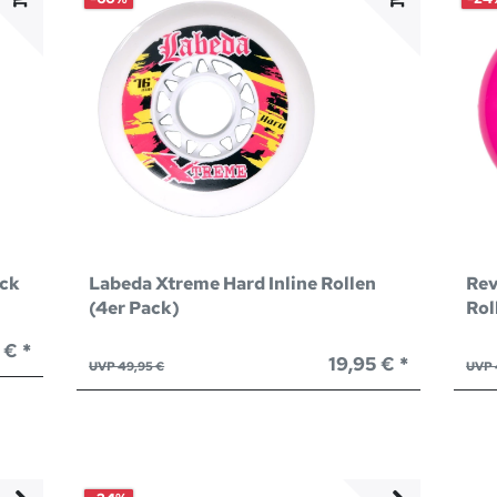
ack
Labeda Xtreme Hard Inline Rollen
Rev
(4er Pack)
Rol
 € *
19,95 € *
UVP 49,95 €
UVP 