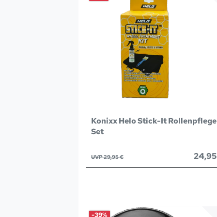
Konixx Helo Stick-It Rollenpflege
Set
24,95
UVP 29,95 €
-39%