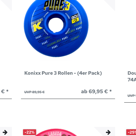
Konixx Pure 3 Rollen - (4er Pack)
Dou
74A
 € *
ab 69,95 € *
UVP 89,95 €
UVP 
-22%
-25