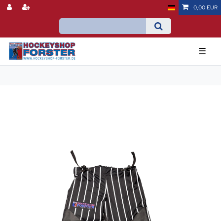
0,00 EUR
☰