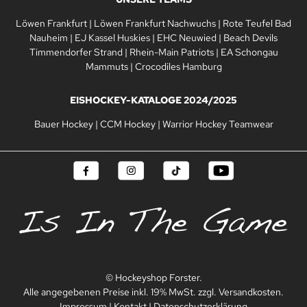
Löwen Frankfurt
|
Löwen Frankfurt Nachwuchs
|
Rote Teufel Bad
Nauheim
|
EJ Kassel Huskies
|
EHC Neuwied
|
Beach Devils
Timmendorfer Strand
|
Rhein-Main Patriots
|
EA Schongau
Mammuts
|
Crocodiles Hamburg
EISHOCKEY-KATALOGE 2024/2025
Bauer Hockey
|
CCM Hockey
|
Warrior Hockey Teamwear
© Hockeyshop Forster.
Alle angegebenen Preise inkl. 19% MwSt. zzgl. Versandkosten.
Impressum
|
Kontakt
|
Datenschutzerklärung