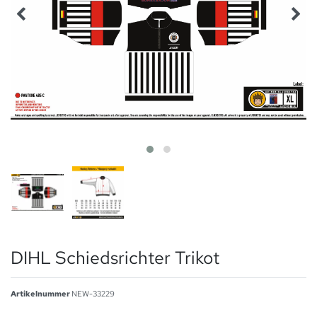
DIHL Schiedsrichter Trikot
Artikelnummer
NEW-33229