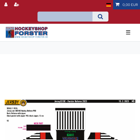
0,00 EUR
☰