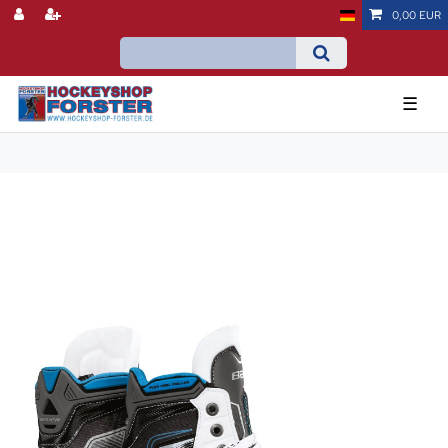
0,00 EUR
☰