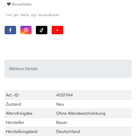
Wunschliste
* inkl. ges. MwSt. zzgl.
Versandkosten
Weitere Details
Technisches
Wert
Art.-ID
4051744
Merkmal
Zustand
Neu
Altersfreigabe
Ohne Altersbeschränkung
Hersteller
Bauer
Herstellungsland
Deutschland