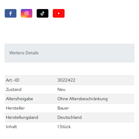
Weitere Details
Technisches
Wert
Art.-ID
3022422
Merkmal
Zustand
Neu
Altersfreigabe
Ohne Altersbeschränkung
Hersteller
Bauer
Herstellungsland
Deutschland
Inhalt
1 Stück