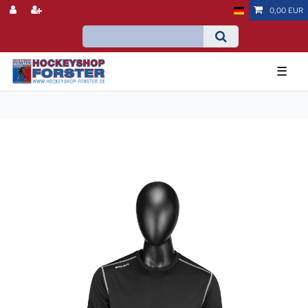
0,00 EUR
☰