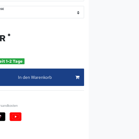
SE
*
UR
eit 1-2 Tage
In den Warenkorb
rsandkosten