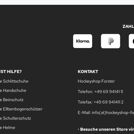
ZAH
ST HILFE?
KONTAKT
e Schlittschuhe
Hockeyshop Forster
le Handschuhe
Telefon: +49 69 94141 11
e Beinschutz
Telefax: +49 69 941411 2
e Ellbenbogenschützer
E-Mail: info(at)hockeyshop-fo
e Schulterschutz
le Helme
•
Besuche unseren Store vir