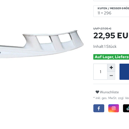
KUFEN / MESSER GRÖS
UVP 27,95 €
22,95 E
Inhalt
1
Stück
Auf Lager, Lieferz
Wunschliste
* inkl. ges. MwSt. zzgl.
Ve