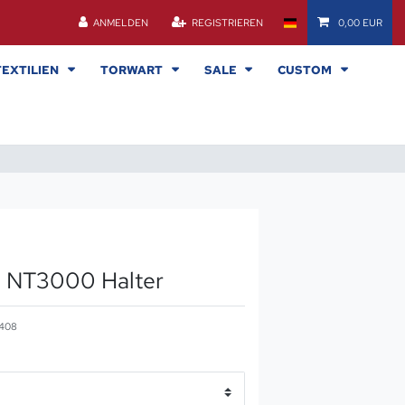
ANMELDEN
REGISTRIEREN
0,00 EUR
TEXTILIEN
TORWART
SALE
CUSTOM
a NT3000 Halter
408