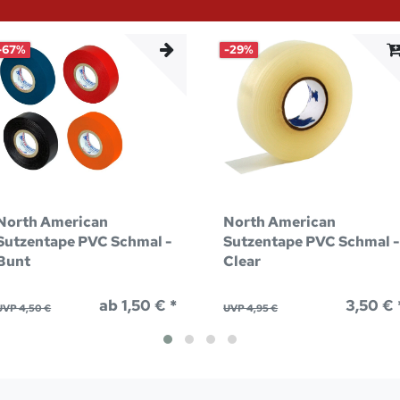
-67%
-29%
North American
North American
Sutzentape PVC Schmal -
Sutzentape PVC Schmal 
Bunt
Clear
ab 1,50 € *
3,50 € 
UVP 4,50 €
UVP 4,95 €