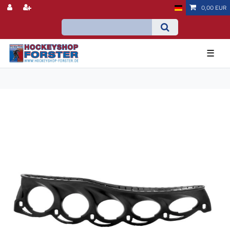
0,00 EUR
☰