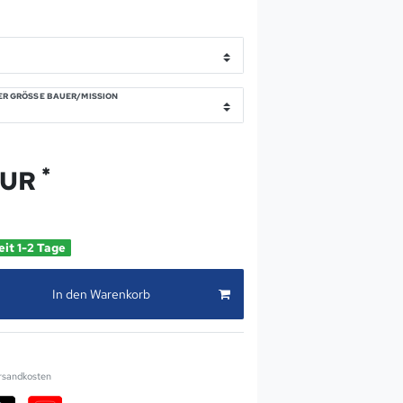
R GRÖSSE BAUER/MISSION
*
EUR
eit 1-2 Tage
In den Warenkorb
rsandkosten