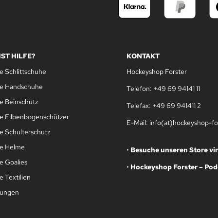
ST HILFE?
KONTAKT
e Schlittschuhe
Hockeyshop Forster
le Handschuhe
Telefon: +49 69 94141 11
e Beinschutz
Telefax: +49 69 941411 2
e Ellbenbogenschützer
E-Mail: info(at)hockeyshop-fo
e Schulterschutz
le Helme
•
Besuche unseren Store vir
e Goalies
•
Hockeyshop Forster – Pod
 Textilien
gungen