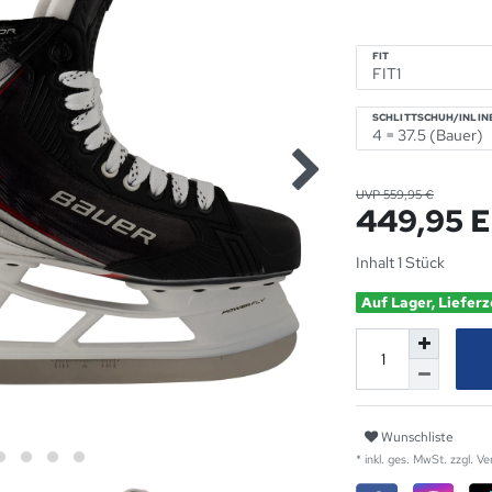
FIT
SCHLITTSCHUH/INLINE
UVP 559,95 €
449,95 
Inhalt
1
Stück
Auf Lager, Lieferz
Wunschliste
* inkl. ges. MwSt. zzgl.
Ve