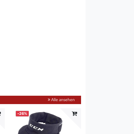
Alle ansehen
-26%
-20%