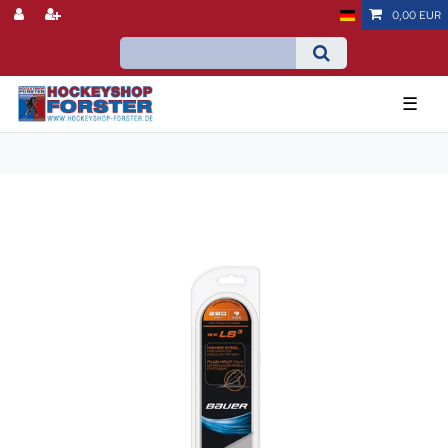
0,00 EUR
☰