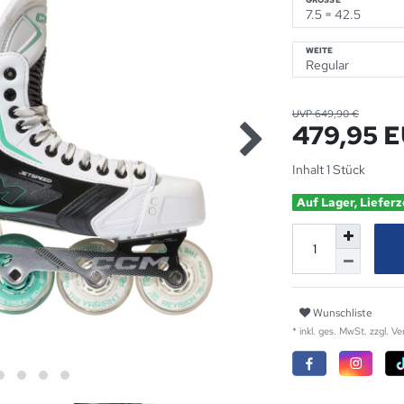
GRÖSSE
WEITE
UVP 649,90 €
479,95 
Inhalt
1
Stück
Auf Lager, Lieferz
Wunschliste
* inkl. ges. MwSt. zzgl.
Ve