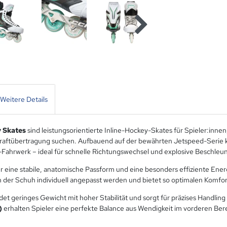
Weitere Details
 Skates
sind leistungsorientierte Inline-Hockey-Skates für Spieler:inne
Kraftübertragung suchen. Aufbauend auf der bewährten Jetspeed-Serie ko
ahrwerk – ideal für schnelle Richtungswechsel und explosive Beschleun
ür eine stabile, anatomische Passform und eine besonders effiziente Ene
 der Schuh individuell angepasst werden und bietet so optimalen Komfort
et geringes Gewicht mit hoher Stabilität und sorgt für präzises Handlin
)
erhalten Spieler eine perfekte Balance aus Wendigkeit im vorderen Ber