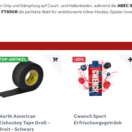
n Grip und Dämpfung auf Court- und Hallenböden, während die
ABEC 9
d FT890R
die perfekte Wahl für ambitionierte Inline-Hockey-Spieler:inn
TOP-ARTIKEL
-20%
North American
Cwench Sport
Eishockey Tape Groß -
Erfrischungsgetränk
Breit - Schwarz