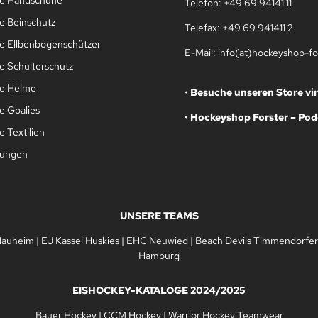
Telefon: +49 69 94141 11
e Beinschutz
Telefax: +49 69 941411 2
e Ellbenbogenschützer
E-Mail: info(at)hockeyshop-fo
e Schulterschutz
le Helme
•
Besuche unseren Store vir
e Goalies
•
Hockeyshop Forster – Pod
 Textilien
gungen
UNSERE TEAMS
Nauheim
|
EJ Kassel Huskies
|
EHC Neuwied
|
Beach Devils Timmendorfer
Hamburg
EISHOCKEY-KATALOGE 2024/2025
Bauer Hockey
|
CCM Hockey
|
Warrior Hockey Teamwear