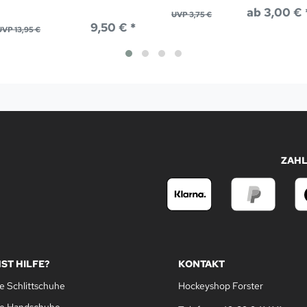
ab 3,00 € 
UVP 3,75 €
9,50 € *
UVP 13,95 €
ZAH
ST HILFE?
KONTAKT
e Schlittschuhe
Hockeyshop Forster
le Handschuhe