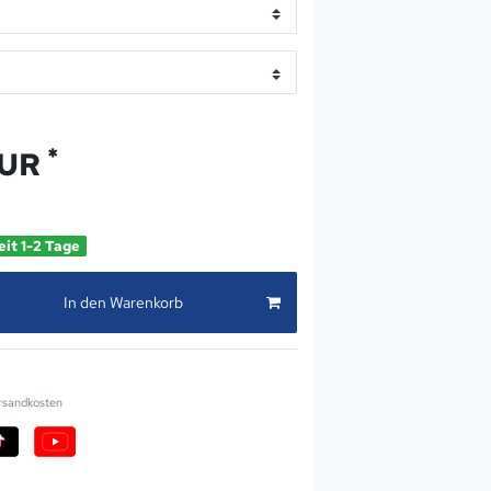
*
EUR
eit 1-2 Tage
In den Warenkorb
rsandkosten