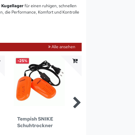
 Kugellager
für einen ruhigen, schnellen
en, die Performance, Komfort und Kontrolle
Alle ansehen
-25%
-26%
Tempish SNIKE
CCM NG Pro Hals
Schuhtrockner
Senior