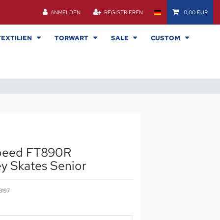
ANMELDEN
REGISTRIEREN
0,00 EUR
TEXTILIEN
TORWART
SALE
CUSTOM
peed FT890R
ey Skates Senior
3197