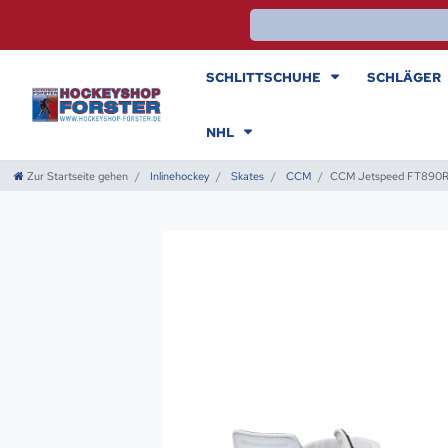
SCHLITTSCHUHE
SCHLÄGER
NHL
Zur Startseite gehen
Inlinehockey
Skates
CCM
CCM Jetspeed FT890R I