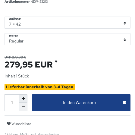
Artikelnummer
NEW-33210
GRÖSSE
WEITE
UVP 379,90 €
*
279,95 EUR
Inhalt
1
Stück
Lieferbar innerhalb von 3-4 Tagen
In den Warenkorb
Wunschliste
* inkl. ges. MwSt. zzgl.
Versandkosten