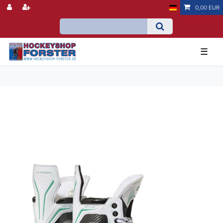
0,00 EUR
☰