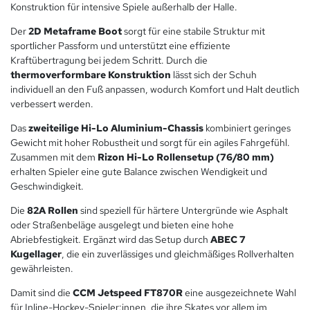
Konstruktion für intensive Spiele außerhalb der Halle.
Der
2D Metaframe Boot
sorgt für eine stabile Struktur mit
sportlicher Passform und unterstützt eine effiziente
Kraftübertragung bei jedem Schritt. Durch die
thermoverformbare Konstruktion
lässt sich der Schuh
individuell an den Fuß anpassen, wodurch Komfort und Halt deutlich
verbessert werden.
Das
zweiteilige Hi-Lo Aluminium-Chassis
kombiniert geringes
Gewicht mit hoher Robustheit und sorgt für ein agiles Fahrgefühl.
Zusammen mit dem
Rizon Hi-Lo Rollensetup (76/80 mm)
erhalten Spieler eine gute Balance zwischen Wendigkeit und
Geschwindigkeit.
Die
82A Rollen
sind speziell für härtere Untergründe wie Asphalt
oder Straßenbeläge ausgelegt und bieten eine hohe
Abriebfestigkeit. Ergänzt wird das Setup durch
ABEC 7
Kugellager
, die ein zuverlässiges und gleichmäßiges Rollverhalten
gewährleisten.
Damit sind die
CCM Jetspeed FT870R
eine ausgezeichnete Wahl
für Inline-Hockey-Spieler:innen, die ihre Skates vor allem im