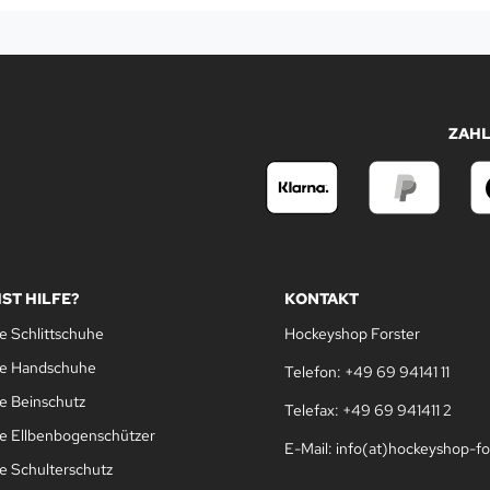
ZAH
ST HILFE?
KONTAKT
e Schlittschuhe
Hockeyshop Forster
le Handschuhe
Telefon: +49 69 94141 11
e Beinschutz
Telefax: +49 69 941411 2
e Ellbenbogenschützer
E-Mail: info(at)hockeyshop-fo
e Schulterschutz