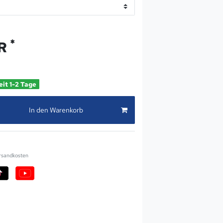
*
UR
eit 1-2 Tage
In den Warenkorb
rsandkosten