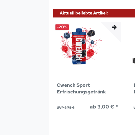
Aktuell beliebte Artikel:
-20%
Cwench Sport
Erfrischungsgetränk
ab 3,00 € *
UVP 3,75 €