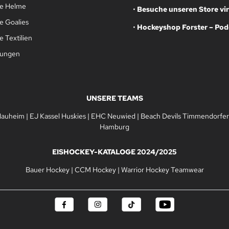
le Helme
•
Besuche unseren Store vir
e Goalies
•
Hockeyshop Forster – Pod
 Textilien
gungen
UNSERE TEAMS
Nauheim
|
EJ Kassel Huskies
|
EHC Neuwied
|
Beach Devils Timmendorfer
Hamburg
EISHOCKEY-KATALOGE 2024/2025
Bauer Hockey
|
CCM Hockey
|
Warrior Hockey Teamwear