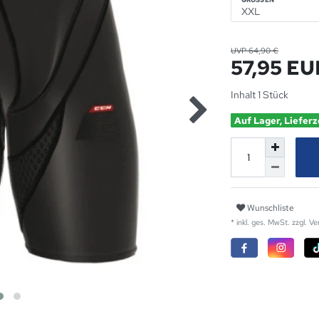
GRÖSSEN
UVP 64,90 €
57,95 E
Inhalt
1
Stück
Auf Lager, Lieferz
Wunschliste
* inkl. ges. MwSt. zzgl.
Ve