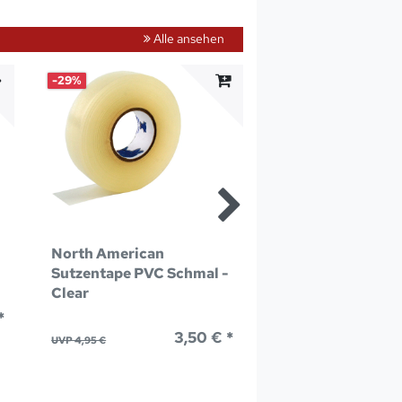
Alle ansehen
-29%
-67%
North American
North American
Sutzentape PVC Schmal -
Sutzentape PVC 
Clear
Bunt
*
3,50 € *
ab
UVP 4,95 €
UVP 4,50 €