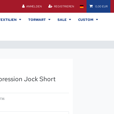
ANMELDEN
REGISTRIEREN
0,00 EUR
TEXTILIEN
TORWART
SALE
CUSTOM
ession Jock Short
736