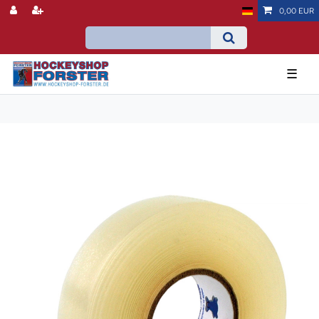
0,00 EUR
☰