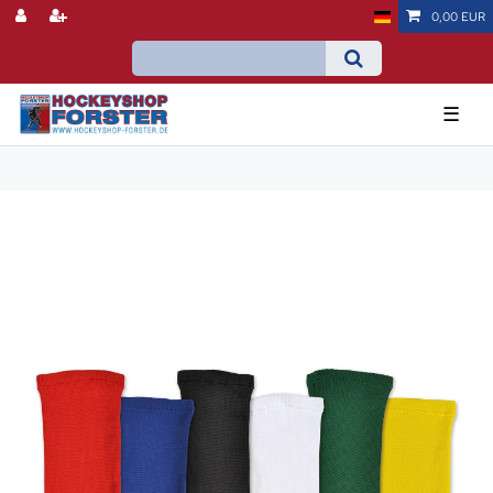
0,00 EUR
☰