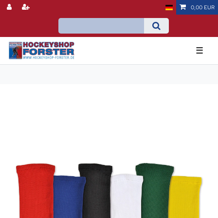
0,00 EUR
☰