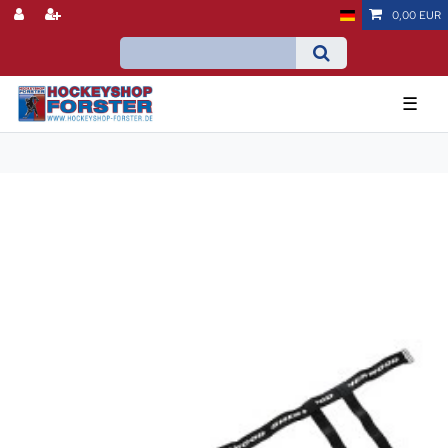
0,00 EUR
☰