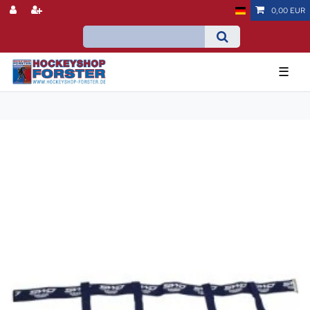
0,00 EUR
☰