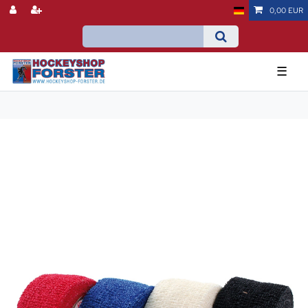
0,00 EUR
☰