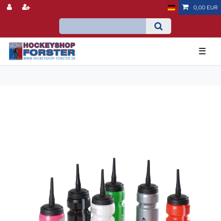
0,00 EUR
☰