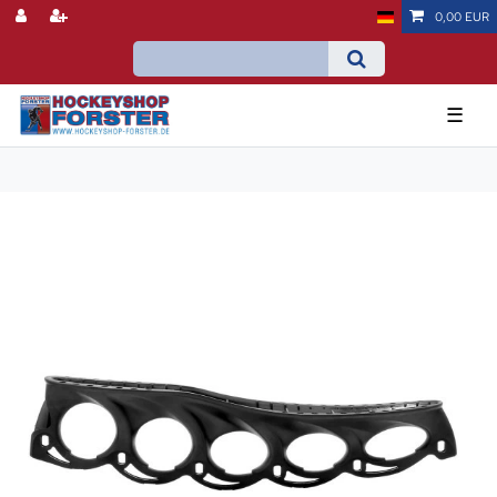
0,00 EUR
☰