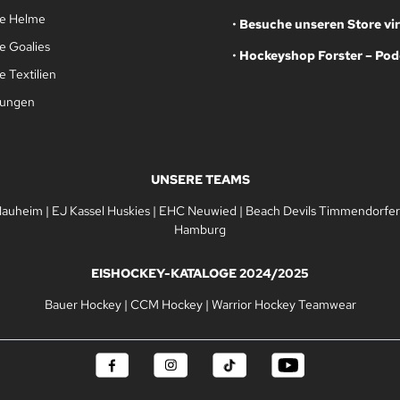
le Helme
•
Besuche unseren Store vir
e Goalies
•
Hockeyshop Forster – Pod
 Textilien
gungen
UNSERE TEAMS
Nauheim
|
EJ Kassel Huskies
|
EHC Neuwied
|
Beach Devils Timmendorfer
Hamburg
EISHOCKEY-KATALOGE 2024/2025
Bauer Hockey
|
CCM Hockey
|
Warrior Hockey Teamwear