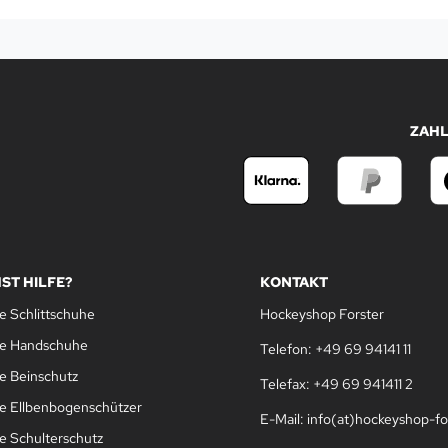
ZAH
ST HILFE?
KONTAKT
e Schlittschuhe
Hockeyshop Forster
le Handschuhe
Telefon: +49 69 94141 11
e Beinschutz
Telefax: +49 69 941411 2
e Ellbenbogenschützer
E-Mail: info(at)hockeyshop-fo
e Schulterschutz