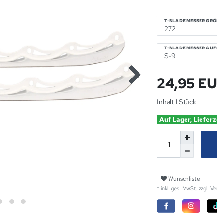
T-BLADE MESSER GRÖS
T-BLADE MESSER AU
24,95 E
Inhalt
1
Stück
Auf Lager, Lieferz
Wunschliste
* inkl. ges. MwSt. zzgl.
Ve