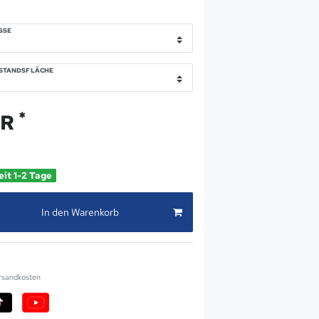
SE
FSTANDSFLÄCHE
*
UR
eit 1-2 Tage
In den Warenkorb
rsandkosten