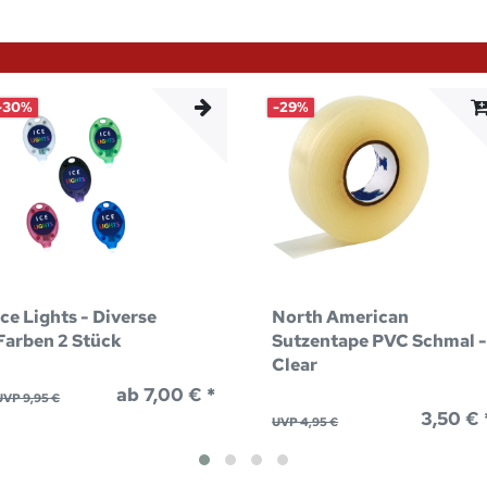
-30%
-29%
Ice Lights - Diverse
North American
Farben 2 Stück
Sutzentape PVC Schmal 
Clear
ab 7,00 € *
UVP 9,95 €
3,50 € 
UVP 4,95 €