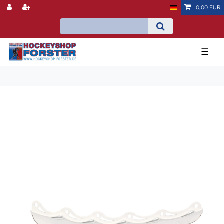
0,00 EUR
☰