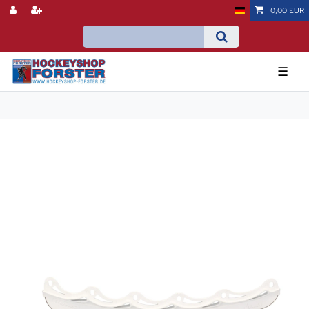
0,00 EUR
☰