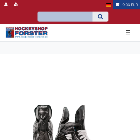
0,00 EUR
☰