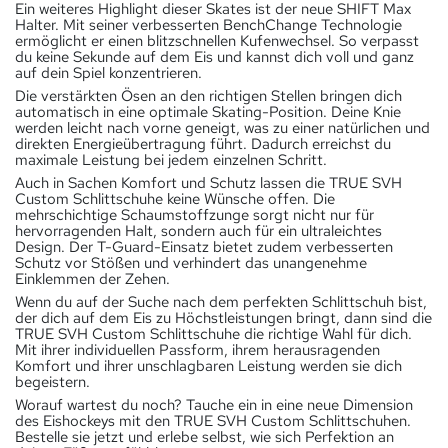
Ein weiteres Highlight dieser Skates ist der neue SHIFT Max
Halter. Mit seiner verbesserten BenchChange Technologie
ermöglicht er einen blitzschnellen Kufenwechsel. So verpasst
du keine Sekunde auf dem Eis und kannst dich voll und ganz
auf dein Spiel konzentrieren.
Die verstärkten Ösen an den richtigen Stellen bringen dich
automatisch in eine optimale Skating-Position. Deine Knie
werden leicht nach vorne geneigt, was zu einer natürlichen und
direkten Energieübertragung führt. Dadurch erreichst du
maximale Leistung bei jedem einzelnen Schritt.
Auch in Sachen Komfort und Schutz lassen die TRUE SVH
Custom Schlittschuhe keine Wünsche offen. Die
mehrschichtige Schaumstoffzunge sorgt nicht nur für
hervorragenden Halt, sondern auch für ein ultraleichtes
Design. Der T-Guard-Einsatz bietet zudem verbesserten
Schutz vor Stößen und verhindert das unangenehme
Einklemmen der Zehen.
Wenn du auf der Suche nach dem perfekten Schlittschuh bist,
der dich auf dem Eis zu Höchstleistungen bringt, dann sind die
TRUE SVH Custom Schlittschuhe die richtige Wahl für dich.
Mit ihrer individuellen Passform, ihrem herausragenden
Komfort und ihrer unschlagbaren Leistung werden sie dich
begeistern.
Worauf wartest du noch? Tauche ein in eine neue Dimension
des Eishockeys mit den TRUE SVH Custom Schlittschuhen.
Bestelle sie jetzt und erlebe selbst, wie sich Perfektion an