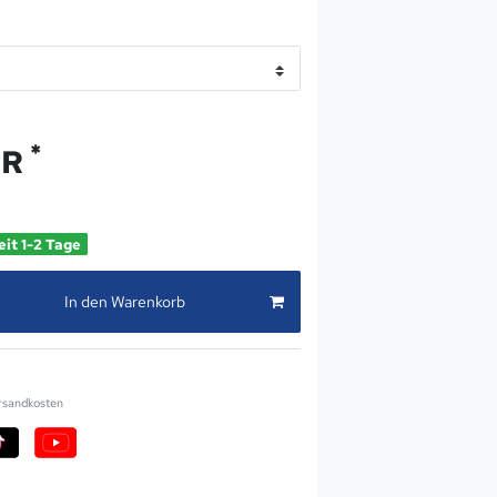
*
UR
eit 1-2 Tage
In den Warenkorb
rsandkosten