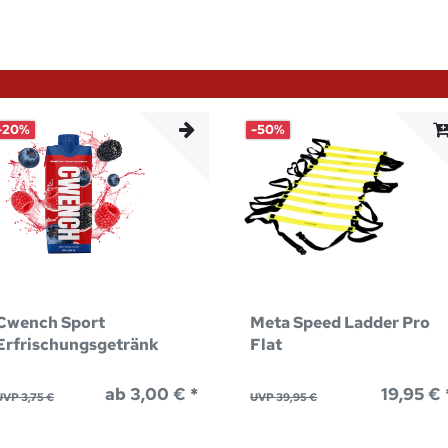
-20%
-50%
Cwench Sport
Meta Speed Ladder Pro
Erfrischungsgetränk
Flat
ab 3,00 € *
19,95 € 
UVP 3,75 €
UVP 39,95 €