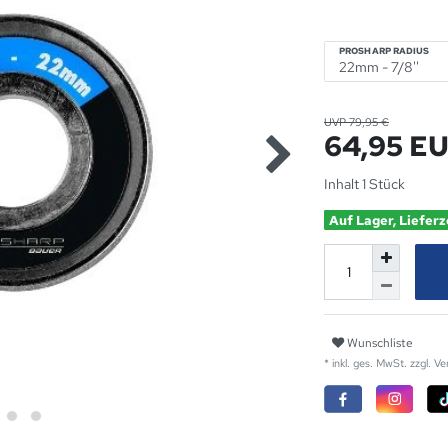
PROSHARP RADIUS
UVP 79,95 €
64,95 E
Inhalt
1
Stück
Auf Lager, Lieferz
Wunschliste
* inkl. ges. MwSt. zzgl.
Ve