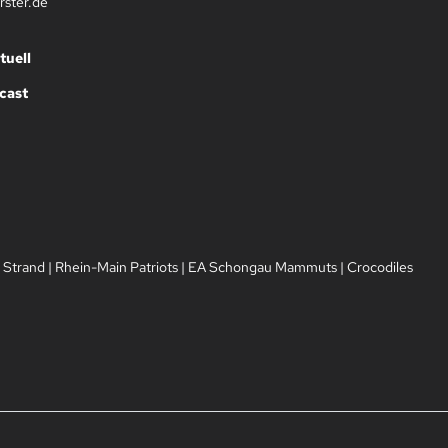
rster.de
tuell
cast
 Strand
|
Rhein-Main Patriots
|
EA Schongau Mammuts
|
Crocodiles