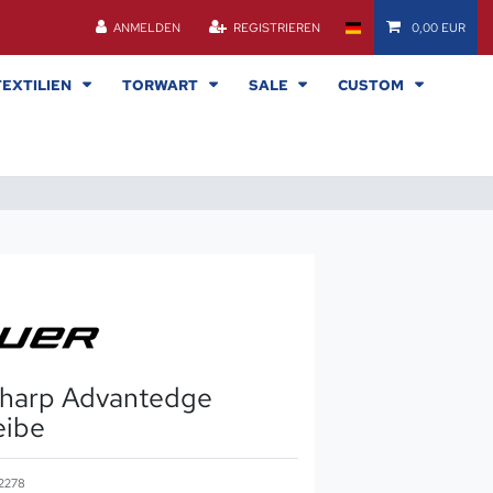
ANMELDEN
REGISTRIEREN
0,00 EUR
TEXTILIEN
TORWART
SALE
CUSTOM
sharp Advantedge
eibe
2278