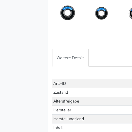
Weitere Details
Technisches
Wert
Art.-ID
Merkmal
Zustand
Altersfreigabe
Hersteller
Herstellungsland
Inhalt