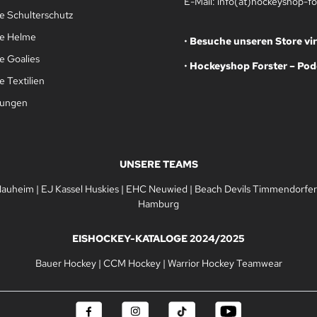
E-Mail: info(at)hockeyshop-fo
e Schulterschutz
le Helme
•
Besuche unseren Store vir
e Goalies
•
Hockeyshop Forster – Pod
 Textilien
gungen
UNSERE TEAMS
Nauheim
|
EJ Kassel Huskies
|
EHC Neuwied
|
Beach Devils Timmendorfer
Hamburg
EISHOCKEY-KATALOGE 2024/2025
Bauer Hockey
|
CCM Hockey
|
Warrior Hockey Teamwear