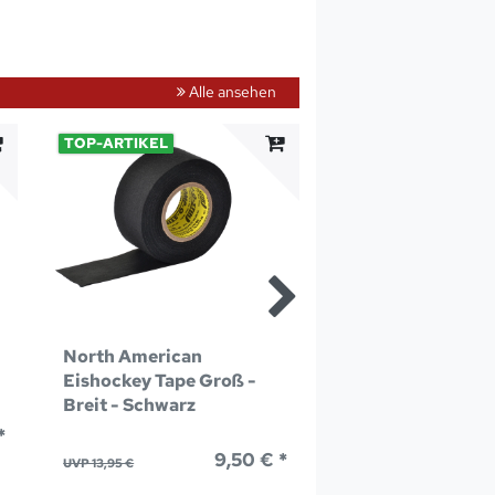
Alle ansehen
TOP-ARTIKEL
-67%
North American
North American
Eishockey Tape Groß -
Sutzentape PVC 
Breit - Schwarz
Bunt
*
9,50 € *
ab
UVP 13,95 €
UVP 4,50 €