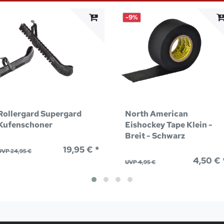
-9%
Rollergard Supergard
North American
Kufenschoner
Eishockey Tape Klein -
Breit - Schwarz
19,95 € *
UVP 24,95 €
4,50 € 
UVP 4,95 €