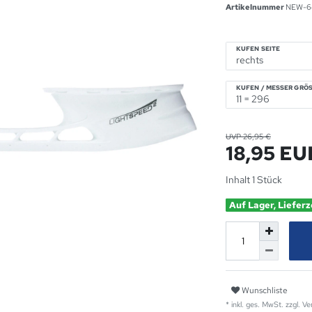
Artikelnummer
NEW-6
KUFEN SEITE
KUFEN / MESSER GRÖS
UVP 26,95 €
18,95 E
Inhalt
1
Stück
Auf Lager, Lieferz
Wunschliste
* inkl. ges. MwSt. zzgl.
Ve