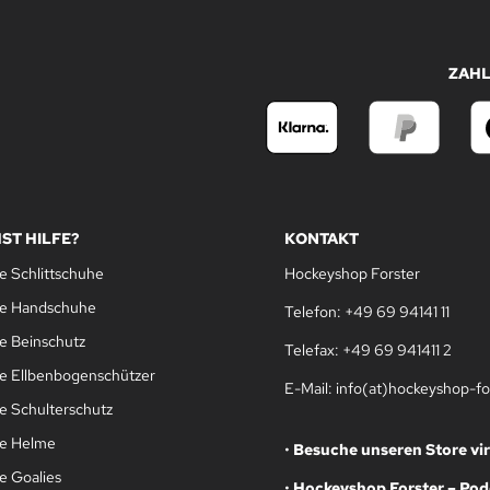
ZAH
ST HILFE?
KONTAKT
e Schlittschuhe
Hockeyshop Forster
le Handschuhe
Telefon: +49 69 94141 11
e Beinschutz
Telefax: +49 69 941411 2
e Ellbenbogenschützer
E-Mail: info(at)hockeyshop-fo
e Schulterschutz
le Helme
•
Besuche unseren Store vir
e Goalies
•
Hockeyshop Forster – Pod