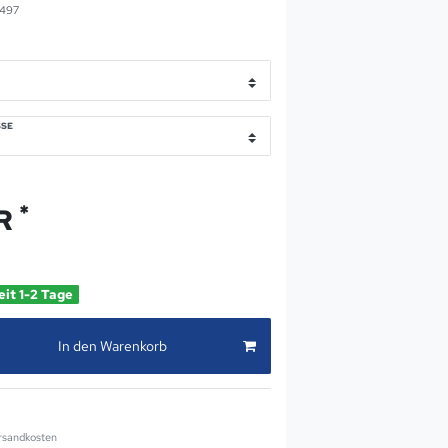
497
SE
*
UR
eit 1-2 Tage
In den Warenkorb
rsandkosten