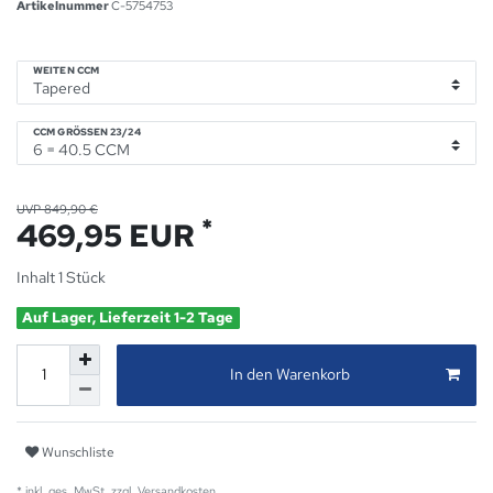
Artikelnummer
C-5754753
WEITEN CCM
CCM GRÖSSEN 23/24
UVP 849,90 €
*
469,95 EUR
Inhalt
1
Stück
Auf Lager, Lieferzeit 1-2 Tage
In den Warenkorb
Wunschliste
* inkl. ges. MwSt. zzgl.
Versandkosten