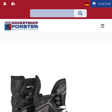
0,00 EUR
☰