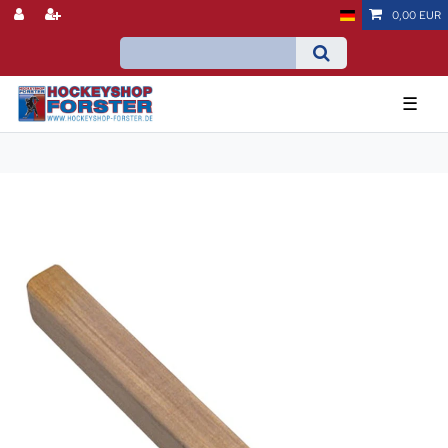
0,00 EUR
☰