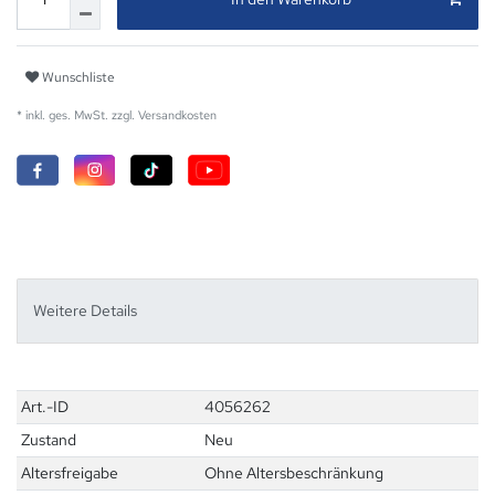
Wunschliste
* inkl. ges. MwSt. zzgl.
Versandkosten
Weitere Details
Technisches
Wert
Art.-ID
4056262
Merkmal
Zustand
Neu
Altersfreigabe
Ohne Altersbeschränkung