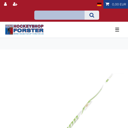
0,00 EUR
☰