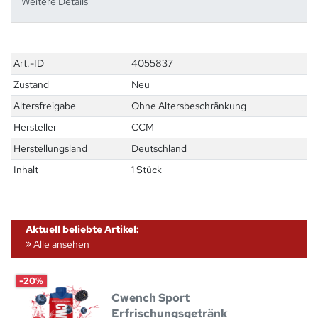
Weitere Details
Technisches
Wert
Art.-ID
4055837
Merkmal
Zustand
Neu
Altersfreigabe
Ohne Altersbeschränkung
Hersteller
CCM
Herstellungsland
Deutschland
Inhalt
1 Stück
Aktuell beliebte Artikel:
Alle ansehen
-20%
Cwench Sport
Erfrischungsgetränk