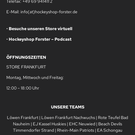
Telefax: +49 69 941411 2
E-Mail: info(at)hockeyshop-forster.de
•
Besuche unseren Store virtuell
•
Hockeyshop Forster – Podcast
ÖFFNUNGSZEITEN
STORE FRANKFURT
Montag, Mittwoch und Freitag:
12:00 – 18:00 Uhr
UNSERE TEAMS
Löwen Frankfurt
|
Löwen Frankfurt Nachwuchs
|
Rote Teufel Bad
Nauheim
|
EJ Kassel Huskies
|
EHC Neuwied
|
Beach Devils
Timmendorfer Strand
|
Rhein-Main Patriots
|
EA Schongau