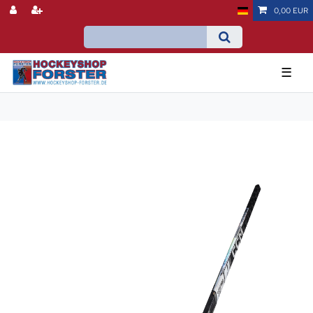
0,00 EUR
☰