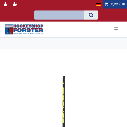
0,00 EUR
☰