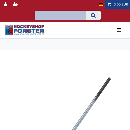
0,00 EUR
☰