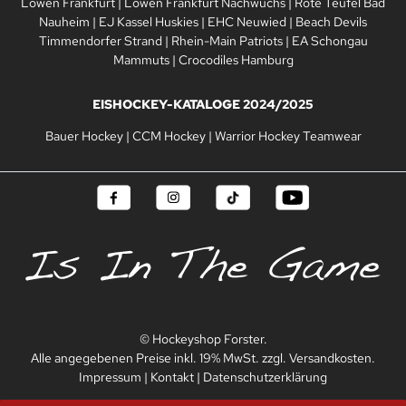
Löwen Frankfurt
|
Löwen Frankfurt Nachwuchs
|
Rote Teufel Bad
Nauheim
|
EJ Kassel Huskies
|
EHC Neuwied
|
Beach Devils
Timmendorfer Strand
|
Rhein-Main Patriots
|
EA Schongau
Mammuts
|
Crocodiles Hamburg
EISHOCKEY-KATALOGE 2024/2025
Bauer Hockey
|
CCM Hockey
|
Warrior Hockey Teamwear
© Hockeyshop Forster.
Alle angegebenen Preise inkl. 19% MwSt. zzgl. Versandkosten.
Impressum
|
Kontakt
|
Datenschutzerklärung