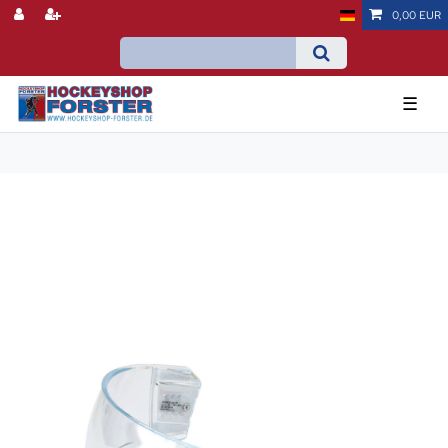
0,00 EUR
☰