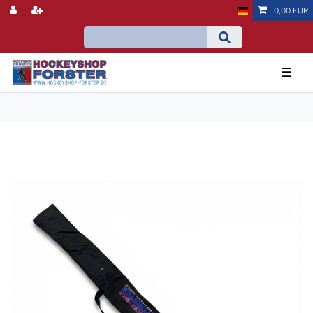
0,00 EUR
☰